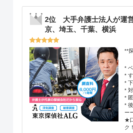
2位 大手弁護士法人が運
京、埼玉、千葉、横浜
*
*
*
*
*
*
*
ー
★
ク