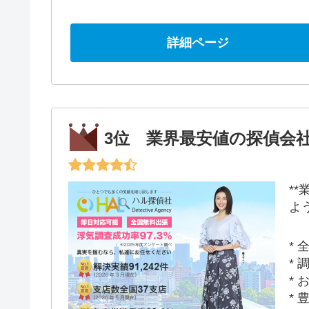
詳細ページ
3位 業界最安値の探偵会社
*
よう
* 
* 
* 
* 