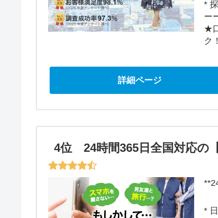
*
ー
★
ク
詳細ページ
4位 24時間365日全国対応
**
*