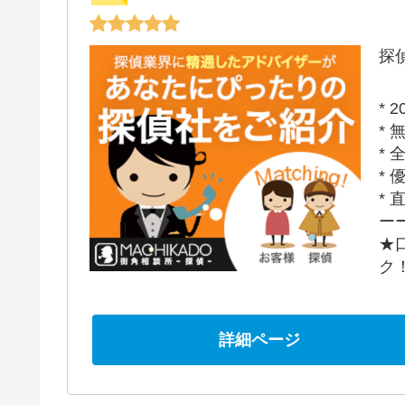
探
*
*
*
*
*
ー
★
ク
詳細ページ