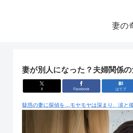
妻の
妻が別人になった？夫婦関係の
X
Facebook
はてブ
疑惑の妻に探偵を…モヤモヤは深まり、涙と