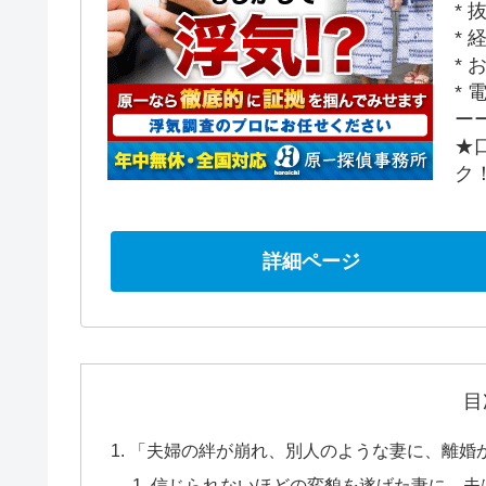
*
*
*
*
ー
★
ク
詳細ページ
目
「夫婦の絆が崩れ、別人のような妻に、離婚
信じられないほどの変貌を遂げた妻に、夫