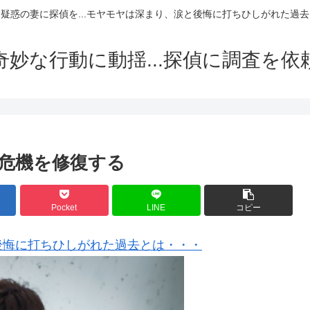
疑惑の妻に探偵を...モヤモヤは深まり、涙と後悔に打ちひしがれた過去
奇妙な行動に動揺...探偵に調査を依
危機を修復する
Pocket
LINE
コピー
後悔に打ちひしがれた過去とは・・・