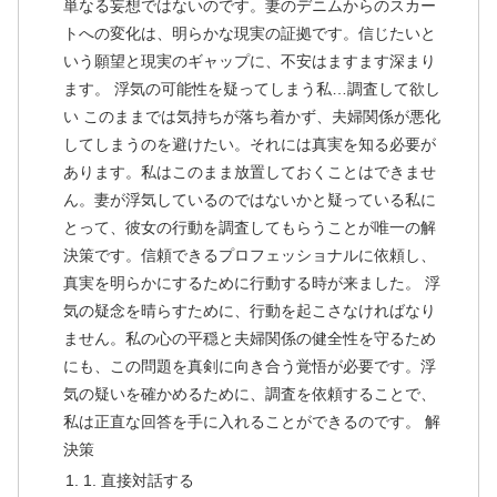
単なる妄想ではないのです。妻のデニムからのスカー
トへの変化は、明らかな現実の証拠です。信じたいと
いう願望と現実のギャップに、不安はますます深まり
ます。 浮気の可能性を疑ってしまう私…調査して欲し
い このままでは気持ちが落ち着かず、夫婦関係が悪化
してしまうのを避けたい。それには真実を知る必要が
あります。私はこのまま放置しておくことはできませ
ん。妻が浮気しているのではないかと疑っている私に
とって、彼女の行動を調査してもらうことが唯一の解
決策です。信頼できるプロフェッショナルに依頼し、
真実を明らかにするために行動する時が来ました。 浮
気の疑念を晴らすために、行動を起こさなければなり
ません。私の心の平穏と夫婦関係の健全性を守るため
にも、この問題を真剣に向き合う覚悟が必要です。浮
気の疑いを確かめるために、調査を依頼することで、
私は正直な回答を手に入れることができるのです。 解
決策
1. 直接対話する