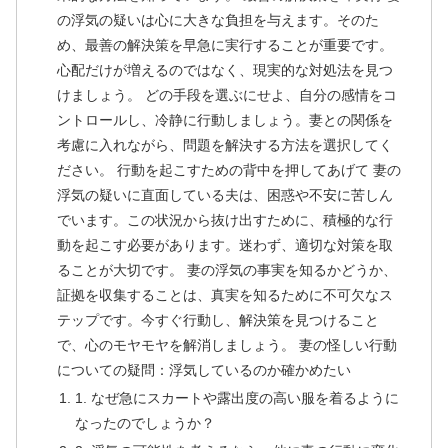
の浮気の疑いは心に大きな負担を与えます。そのた
め、最善の解決策を早急に実行することが重要です。
心配だけが増えるのではなく、現実的な対処法を見つ
けましょう。 どの手段を選ぶにせよ、自分の感情をコ
ントロールし、冷静に行動しましょう。妻との関係を
考慮に入れながら、問題を解決する方法を選択してく
ださい。 行動を起こすための背中を押してあげて 妻の
浮気の疑いに直面している夫は、困惑や不安に苦しん
でいます。この状況から抜け出すために、積極的な行
動を起こす必要があります。迷わず、適切な対策を取
ることが大切です。 妻の浮気の事実を知るかどうか、
証拠を収集することは、真実を知るために不可欠なス
テップです。今すぐ行動し、解決策を見つけること
で、心のモヤモヤを解消しましょう。 妻の怪しい行動
についての疑問：浮気しているのか確かめたい
1. なぜ急にスカートや露出度の高い服を着るように
なったのでしょうか？