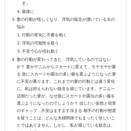
す。
最後に
妻の行動が怪しくなり、浮気の疑念が湧いている夫の
悩み
行動の変化に不審を抱く
浮気の可能性を疑う
不安で心が揺れ動く
妻の行動が変わってきた…浮気しているのではない
か？ 妻がデニムからスカートに変えて…モヤモヤが募
る 急にスカートや露出の多い服を選ぶようになった妻
に不安が募ります。これまでの妻の行動とは違う変化
に、私は抑えられない疑念を感じています。デニム一
辺倒だった妻が、なぜ急にスカートや露出の多い服を
選ぶようになったのでしょうか？ 信じたい妄想と現実
のギャップ…不安はますます深まる 相手の行動や態度
を疑うことは、どんな夫婦関係でもまったく珍しいこ
とではありません。しかし、私が感じている疑念は、