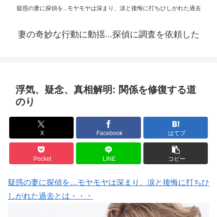
疑惑の妻に探偵を...モヤモヤは深まり、涙と後悔に打ちひしがれた過去
妻の奇妙な行動に動揺...探偵に調査を依頼した
浮気、疑念、真相解明: 関係を修復する道
のり
X
Facebook
はてブ
Pocket
LINE
コピー
疑惑の妻に探偵を…モヤモヤは深まり、涙と後悔に打ちひ
しがれた過去とは・・・