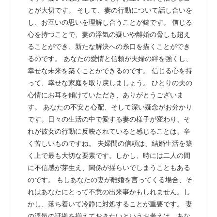
とが大切です。 そして、妻の行動について話し合いを
し、お互いの思いを理解し合うことが鍵です。 信じる
心を持つことで、妻の浮気の疑いや離婚の脅しも超え
ることができ、新たな解決への糸口を描くことができ
るのです。 あなたの愛情と信頼が夫婦の絆を強くし、
幸せな未来を築くことができるのです。 信じる心を持
って、幸せな家庭を取り戻しましょう。 ひとりの夫の
心情にお耳を傾けていただき、ありがとうございま
す。 あなたの不安と心配、そして深い疑念がお分かり
です。日々の生活の中で愛する妻の様子が変わり、そ
れが彼女の行動に反映されていると感じることは、辛
く苦しいものですね。 夫婦間の信頼は、結婚生活を築
く上で最も大切な要素です。しかし、時には二人の間
に不信感が芽生え、関係が揺らいでしまうこともある
のです。 もしあなたの妻が離婚を言ってくる場合、そ
れはあなたにとって不意の出来事かもしれません。し
かし、落ち着いて冷静に対処することが重要です。 妻
の浮気の証拠を揃えておきたいというお考えは、あな