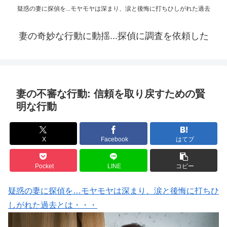
疑惑の妻に探偵を...モヤモヤは深まり、涙と後悔に打ちひしがれた過去
妻の奇妙な行動に動揺...探偵に調査を依頼した
妻の不審な行動: 信頼を取り戻すための賢
明な行動
X
Facebook
はてブ
Pocket
LINE
コピー
疑惑の妻に探偵を…モヤモヤは深まり、涙と後悔に打ちひ
しがれた過去とは・・・