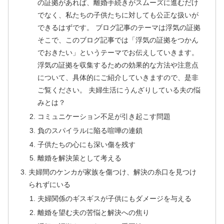
の証拠があれば、離婚手続きがスムーズに進むだけ
でなく、私たちの子供たちに対しても公正な扱いが
できるはずです。 ブログ記事のテーマは浮気の証拠
そこで、このブログ記事では「浮気の証拠をつかん
でおきたい」というテーマでお伝えしていきます。
浮気の証拠を収集するための効果的な方法や注意点
について、具体的にご紹介していきますので、是非
ご覧ください。 夫婦生活にうんざりしている夫の悩
みとは？
コミュニケーション不足が引き起こす問題
負のスパイラルに陥る喧嘩の連鎖
子供たちの心にも深い傷を残す
離婚を解決策として考える
夫婦間のケンカが家族を傷つけ、解決の糸口を見つけ
られずにいる
夫婦関係のギスギスが子供にもダメージを与える
離婚を望む夫の苦悩と解決への焦り