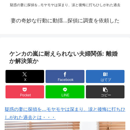
疑惑の妻に探偵を...モヤモヤは深まり、涙と後悔に打ちひしがれた過去
妻の奇妙な行動に動揺...探偵に調査を依頼した
ケンカの嵐に耐えられない夫婦関係: 離婚
か解決策か
X
Facebook
はてブ
Pocket
LINE
コピー
疑惑の妻に探偵を…モヤモヤは深まり、涙と後悔に打ちひ
しがれた過去とは・・・