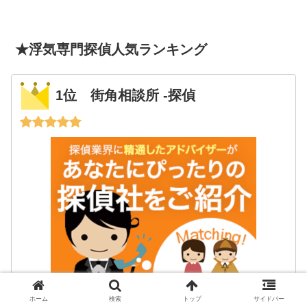
★浮気専門探偵人気ランキング
1位 街角相談所 -探偵
ホーム
検索
トップ
サイドバー