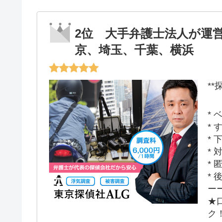
2位 大手弁護士法人が運
京、埼玉、千葉、横浜
*
*
*
*
*
*
*
ー
★
ク