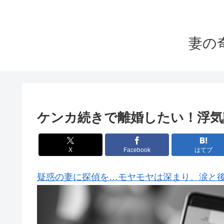
妻の
ケンカ続きで離婚したい！浮気
X
Facebook
はてブ
疑惑の妻に探偵を…モヤモヤは深まり、涙と