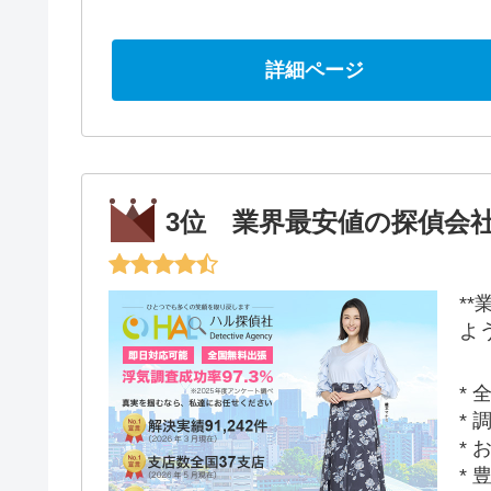
詳細ページ
3位 業界最安値の探偵会社
*
よう
* 
* 
* 
* 