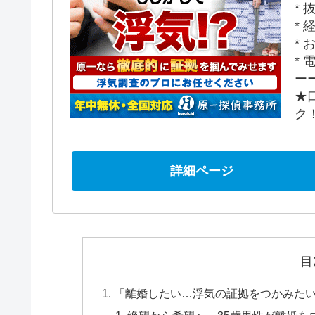
*
*
*
*
ー
★
ク
詳細ページ
目
「離婚したい…浮気の証拠をつかみた