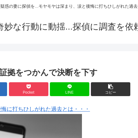
疑惑の妻に探偵を...モヤモヤは深まり、涙と後悔に打ちひしがれた過去
奇妙な行動に動揺...探偵に調査を依
証拠をつかんで決断を下す
Pocket
LINE
コピー
後悔に打ちひしがれた過去とは・・・