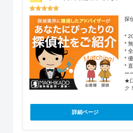
探
*
*
*
*
*
ー
★
ク
詳細ページ