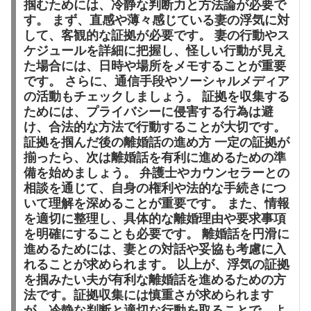
掴むためには、冷静な判断力と方法論が必要で
す。 まず、直感や薄々感じている妻の浮気に対
して、客観的な証拠が必要です。 妻の行動やス
ケジュールを詳細に把握し、怪しい行動が見え
た場合には、日時や場所をメモすることが重要
です。 さらに、通信手段やソーシャルメディア
の活動もチェックしましょう。 証拠を収集する
ためには、プライバシーに侵害する行為は避
け、合法的な方法で行動することが大切です。
証拠を掴んだ後の離婚話の進め方 一定の証拠が
揃ったら、次は離婚話を有利に進めるための準
備を始めましょう。 弁護士やカウンセラーとの
相談を通じて、自身の権利や法的な手続きにつ
いて理解を深めることが重要です。 また、情報
を適切に整理し、具体的な離婚理由や要求事項
を明確にすることも必要です。 離婚話を円滑に
進めるためには、妻との対話や妥協も考慮に入
れることが求められます。 以上が、浮気の証拠
を掴みたい夫が有利な離婚話を進めるための方
法です。証拠収集には慎重さが求められます
が、冷静な判断と適切な行動を取ることで、よ