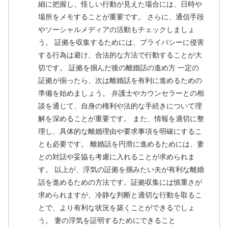
細に把握し、怪しい行動が見えた場合には、日時や
場所をメモすることが重要です。 さらに、通信手段
やソーシャルメディアの活動もチェックしましょ
う。 証拠を収集するためには、プライバシーに侵害
する行為は避け、合法的な方法で行動することが大
切です。 証拠を掴んだ後の離婚話の進め方 一定の
証拠が揃ったら、次は離婚話を有利に進めるための
準備を始めましょう。 弁護士やカウンセラーとの相
談を通じて、自身の権利や法的な手続きについて理
解を深めることが重要です。 また、情報を適切に整
理し、具体的な離婚理由や要求事項を明確にするこ
とも必要です。 離婚話を円滑に進めるためには、妻
との対話や妥協も考慮に入れることが求められま
す。 以上が、浮気の証拠を掴みたい夫が有利な離婚
話を進めるための方法です。証拠収集には慎重さが
求められますが、冷静な判断と適切な行動を取るこ
とで、より有利な状況を築くことができるでしょ
う。 妻の浮気を証明するためにできること