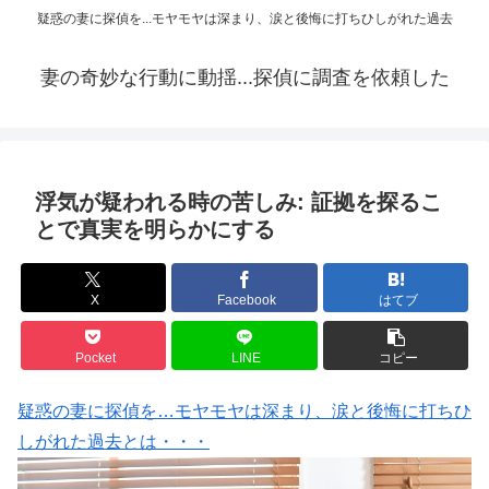
疑惑の妻に探偵を...モヤモヤは深まり、涙と後悔に打ちひしがれた過去
妻の奇妙な行動に動揺...探偵に調査を依頼した
浮気が疑われる時の苦しみ: 証拠を探るこ
とで真実を明らかにする
X
Facebook
はてブ
Pocket
LINE
コピー
疑惑の妻に探偵を…モヤモヤは深まり、涙と後悔に打ちひ
しがれた過去とは・・・